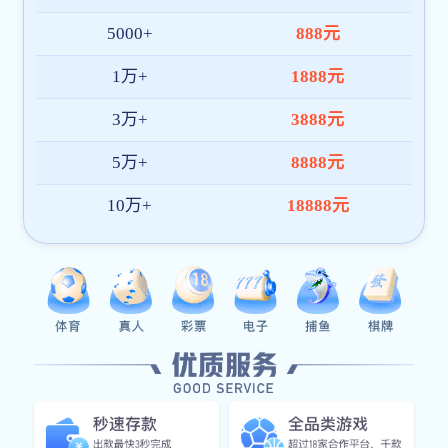
1、两队首发阵容预测
根据意天空的信息，乌迪内斯和国际米兰的首发阵容
都有所变化。国米方面，主教练在选择球员时考虑到
了近期状态和体能问题，预计会保留一些主力球员，
同时也给予年轻球员更多机会。而对于乌迪内斯而
言，他们虽然面对强敌，但依然会尽量以最强阵容迎
战，希望能够在主场争取好结果。
国际米兰方面，劳塔罗·马丁内斯作为锋线核心，将承
担起进攻重任。他不仅具备丰富的大赛经验，还拥有
出色的个人能力，可以突破对方防线并创造得分机
会。同时，小将皮奥则被寄予厚望，他在前几轮表现
优异，与劳塔罗联手后，有望进一步提升球队攻击
力。