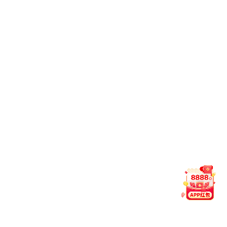
的威胁。
其次，中场控制也是至关重要的一环。如果能压制住
国米中场组织者的话，将减少他们向前传递球权和创
造机会。从这个角度来看，乌迪内斯或许需要派遣一
名强悍且富有斗志的中场选手参与控球，以打乱国米
节奏，实现反击机会。
最后，适时地采用快速反击战术也是一项明智选择。
当获得控球权后，应快速推进至前方区域，通过边路
传中或直塞寻找最佳射门机会。这种灵活多变的方法
能够帮助乌迪内斯抓住转瞬即逝的发展态势，提高破
门成功率。
4、赛季表现与本场重要性