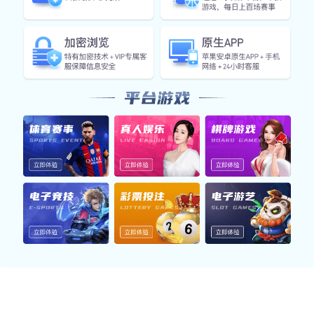
而乌迪内斯在门将位置上有着稳健表现，他们希望通
过强硬的防守来抵挡国米的进攻。因此，在后防线
上，他们可能会安排身体素质优秀且经验丰富的球
员，以确保能够有效遏制住国米锋线组合。此外，中
场也会加强拦截力度，从而限制对手传导球速。
2、劳塔罗与小将皮奥配合展望
劳塔罗与皮奥之间的配合是本场比赛的一大看点。作
为国米前锋线的重要一环，劳塔罗以其灵活多变的跑
位和精准射门著称，而小将皮奥则以速度快、技术细
腻而受到高度评价。这种搭档组合意味着国米可以更
有效地打击乌迪内斯脆弱的防线。
两人的默契程度也是关键因素之一。在训练中，他们
逐渐建立起了良好的化学反应，这使得他们在比赛中