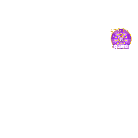
的配合更加顺畅。例如，在快速反击时，劳塔罗可以
利用自己的盘带能力吸引防守，然后迅速将球送给跟
上的皮奥，以形成杀伤力极大的进攻机会。
此外，这样的新搭档还具有很大的潜力。随着比赛进
行，两人可以不断调整彼此间的位置和配合方式，使
得对方难以预判。这种动态变化有助于撕开对方防
线，为球队创造更多进攻空间，从而提高得分概率。
3、乌迪内斯应对策略分析
针对即将到来的挑战，乌迪内斯必须制定合理有效的
应对策略。他们需要充分发挥主场之利，加强球队凝
聚力，并通过坚定不移的战术执行来抵御国际米兰猛
烈攻势。首先，在防守端要保持高度警惕，不仅需要
盯紧劳塔罗，还要注意皮奥等其他攻击手可能制造出