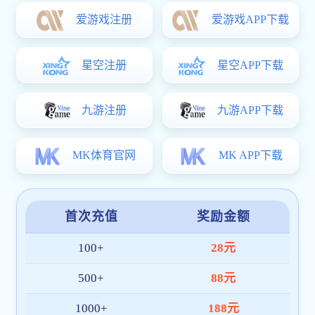
2026-05-30 01:55
68 次阅读
首页
/
体育资讯
在即将到来的比赛中，乌迪内斯将在主场迎战国际米
兰。根据意天空的预测，双方首发阵容已经浮出水
面，其中国米的劳塔罗·马丁内斯与年轻小将皮奥的搭
档引起了广泛关注。本文将从四个方面分析这场比赛
的焦点，包括两队的首发阵容预测、劳塔罗与皮奥的
配合、乌迪内斯的应对策略以及整体赛季表现对本场
比赛的重要性。通过这些分析，我们希望能够揭示出
这场比赛可能呈现出的精彩画面，以及双方在赛场上
的战略布局。