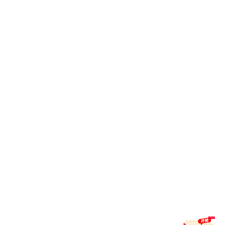
异常防控层
AI监控
风控预警
系统实时分析登录频率、操作路径等指标，提前发现可疑
行为并及时响应。
乐鱼网页版 · 应用版本更新日志
每一次更新，都是为提供更高效、更沉浸式的赛事体验而前
行。