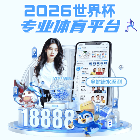
注册入口
全天更新 ·
乐鱼网页版
赛
事实时同步
无论您身在何处，
乐鱼网页版APP
为您带来高速、
高清、稳定的观赛体验。
下载客户端
网页端访问