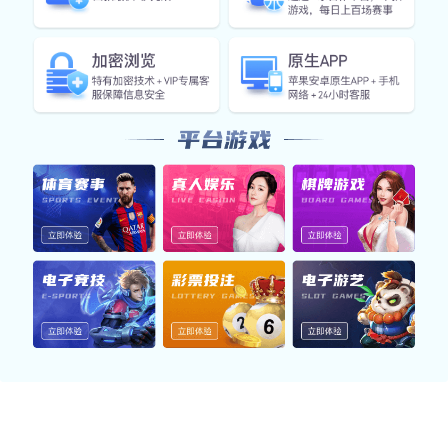
持续优化，数据驱动
平台基于用户行为分析，不断迭代功能细节与视觉交
互体验，结合 AI 智能算法与赛事数据，为用户提供
精准内容分发与个性化推荐，增强整体互动价值。
为什么全球用户都信赖乐鱼网页版？
我们不仅是体育赛事数据平台，更是一站式的信
息服务提供商。从实时数据同步到安全机制建
设，再到用户服务体系，乐鱼网页版始终致力于
为全球用户带来可靠、高效、便捷的综合体验。