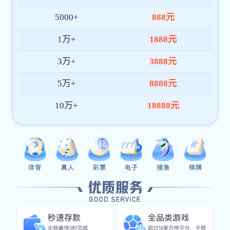
所有服务均基于合规化机制运营，平台数据透明、交
易流程规范，长期致力于构建高可信度生态系统，持
续服务全球数百万用户，树立良好品牌形象。
多语言，多区域
支持多语种界面与主流货币结算方式，乐鱼网页版 已
服务覆盖东南亚、欧洲、中东等重点市场，具备全球
运营与本地适配的服务能力。