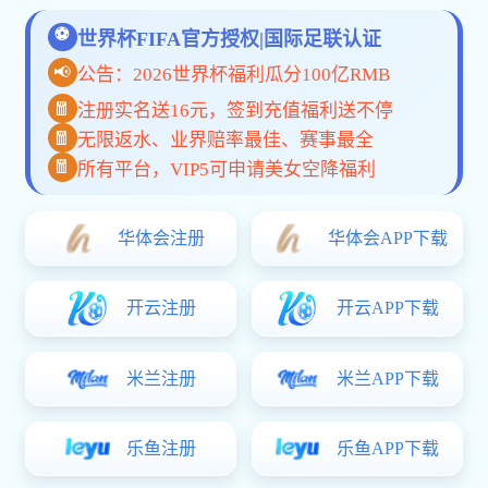
乐鱼网页版 · 值得信赖的体育数据平台
乐鱼网页版 专注于构建一个以赛事内容、数据服务与智能分
析为核心的数字生态平台，聚焦全球体育用户的实时信息与